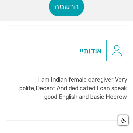
הרשמה
אודותיי
I am Indian female caregiver Very
polite,Decent And dedicated I can speak
good English and basic Hebrew