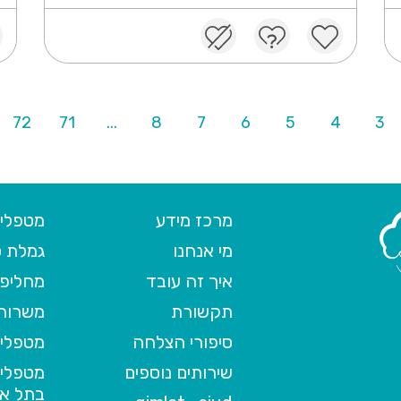
72
71
...
8
7
6
5
4
3
מרכז מידע
מטפלים
מי אנחנו
גמלת ס
איך זה עובד
מחליפי
תקשורת
משרות 
סיפורי הצלחה
מטפלים
שירותים נוספים
מטפלים
בתל אב