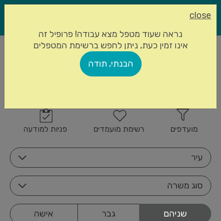
close
נראה שעוד מטפל מצא עבודה! פרופיל זה
אינו זמין כעת, ניתן לחפש ברשימת המטפלים
עמוד הבית
מטפלים סיעודיים
הבנתי, תודה
844 מטפלים סיעודיים
הרשמה
זמינים
מועדפים
רשימת מועמדים
פניות למודעה
עיר
סוג משרה
שניהם
גבר
אישה