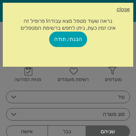
close
נראה שעוד מטפל מצא עבודה! פרופיל זה
אינו זמין כעת, ניתן לחפש ברשימת המטפלים
עמוד הבית
מטפלים סיעודיים
הבנתי, תודה
858 מטפלים סיעודיים
הרשמה
זמינים
מועדפים
רשימת מועמדים
פניות למודעה
עיר
סוג משרה
שניהם
גבר
אישה