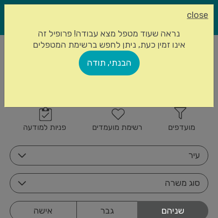
close
נראה שעוד מטפל מצא עבודה! פרופיל זה
אינו זמין כעת, ניתן לחפש ברשימת המטפלים
עמוד הבית
מטפלים סיעודיים
הבנתי, תודה
857 מטפלים סיעודיים
הרשמה
זמינים
מועדפים
רשימת מועמדים
פניות למודעה
עיר
סוג משרה
שניהם
גבר
אישה