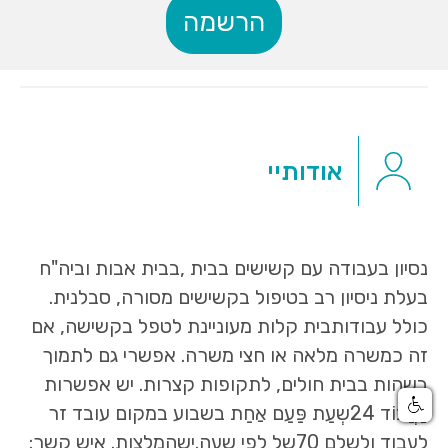
הרשמה
אודותיי
נסיון בעבודה עם קשישים בבית ,בבית אבות וביה"ח
בעלת ניסיון רב בטיפול בקשישים מסורה, סבלנית.
כולל עבודותבית קלות מעוניינת לטפל בקשישה, אם
זה כמשרה מלאה או חצי משרה. אפשרי גם לתמוך
בשהות בבית חולים, לתקופות קצרות. יש אפשרות
לַעֲבוֹד 24שְעַת פַּעַם אַחַת בשבוע במקום עובד זר
לעבוד ולשלם 70של לפי שעה.ישהמלצות. איש קשר: