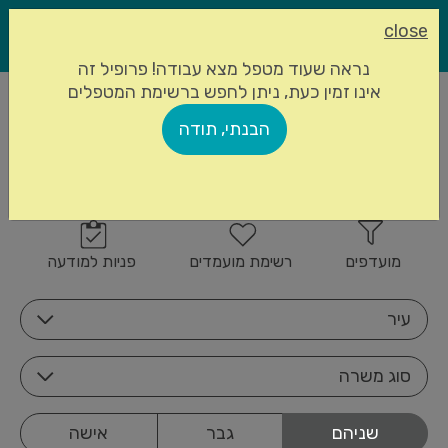
close
נראה שעוד מטפל מצא עבודה! פרופיל זה
אינו זמין כעת, ניתן לחפש ברשימת המטפלים
עמוד הבית
מטפלים סיעודיים
הבנתי, תודה
843 מטפלים סיעודיים
הרשמה
זמינים
מועדפים
רשימת מועמדים
פניות למודעה
עיר
סוג משרה
שניהם
גבר
אישה