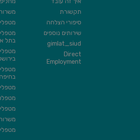
איך זה עובד
מחליפי
תקשורת
משרות 
סיפורי הצלחה
מטפלים
שירותים נוספים
מטפלים
בתל אב
gimlat_siud
מטפלים
Direct
בירושל
Employment
מטפלים
בחיפה
מטפלים
מטפלות
מטפלים
משרות 
מטפלי 