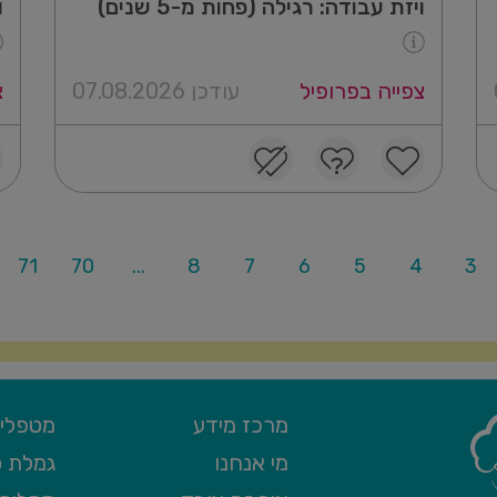
ויזת עבודה: רגילה (פחות מ-5 שנים)
ו
צפייה בפרופיל
עודכן 07.08.2026
צ
71
70
...
8
7
6
5
4
3
מרכז מידע
מטפלים
מי אנחנו
גמלת ס