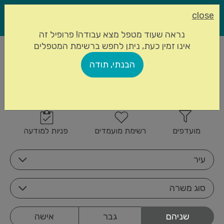
close
נראה שעוד מטפל מצא עבודה! פרופיל זה
אינו זמין כעת, ניתן לחפש ברשימת המטפלים
עמוד הבית
מטפלים סיעודיים
הבנתי, תודה
845 מטפלים סיעודיים
הרשמה
זמינים
מועדפים
רשימת מועמדים
פניות למודעה
עיר
סוג משרה
שניהם
גבר
אישה