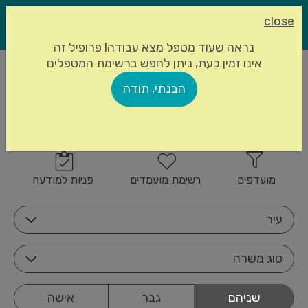
close
נראה שעוד מטפל מצא עבודה! פרופיל זה
אינו זמין כעת, ניתן לחפש ברשימת המטפלים
עמוד הבית
מטפלים סיעודיים
הבנתי, תודה
843 מטפלים סיעודיים
הרשמה
זמינים
מועדפים
רשימת מועמדים
פניות למודעה
עיר
סוג משרה
שניהם
גבר
אישה