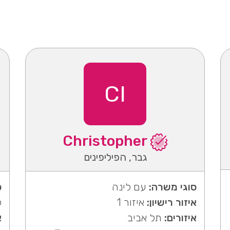
CI
Christopher
גבר, הפיליפינים
סוגי משרה:
עם לינה
ס
איזור רישיון:
איזור 1
ל
איזורים:
תל אביב
א