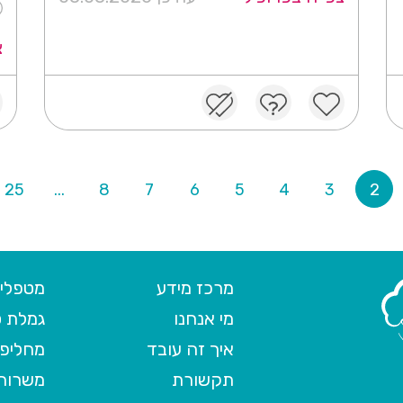
צ
25
...
8
7
6
5
4
3
2
מרכז מידע
מטפלים
מי אנחנו
גמלת ס
איך זה עובד
מחליפי
תקשורת
משרות 