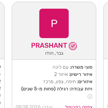
P
PRASHANT
גבר, הודו
ס
סוגי משרה:
עם לינה
מ
איזור רישיון:
איזור 2
א
איזורים:
חיפה, צפון, מרכז
א
ויזת עבודה: רגילה (פחות מ-5 שנים)
ש
ו
צפייה בפרופיל
עודכן 08.08.2026